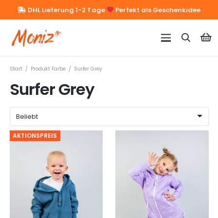
DHL Lieferung 1-2 Tage
Perfekt als Geschenkidee
Start
/
Produkt Farbe
/
Surfer Grey
Surfer Grey
AKTIONSPREIS