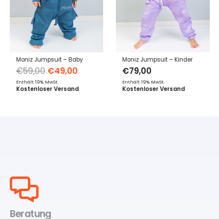
Moniz Jumpsuit – Baby
Moniz Jumpsuit – Kinder
Ursprünglicher
Aktueller
€
59,00
€
49,00
€
79,00
Preis
Preis
Enthält 19% MwSt.
Enthält 19% MwSt.
Kostenloser Versand
Kostenloser Versand
war:
ist:
€59,00
€49,00.
Beratung